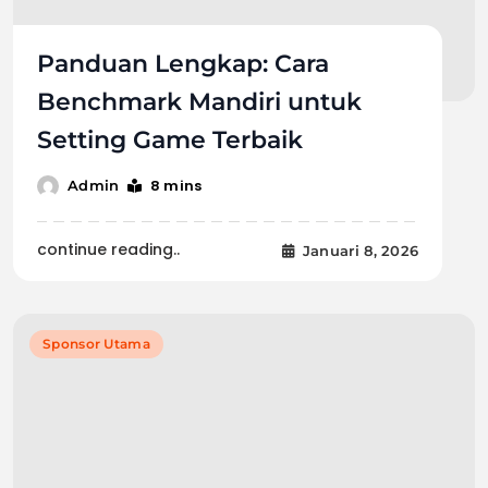
Panduan Lengkap: Cara
Benchmark Mandiri untuk
Setting Game Terbaik
8 mins
Admin
continue reading..
Januari 8, 2026
Sponsor Utama