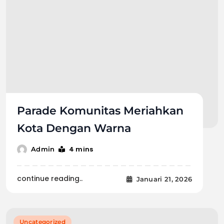
Parade Komunitas Meriahkan
Kota Dengan Warna
4 mins
Admin
continue reading..
Januari 21, 2026
Uncategorized