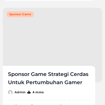
Sponsor Game
Sponsor Game Strategi Cerdas
Untuk Pertumbuhan Gamer
4 mins
Admin