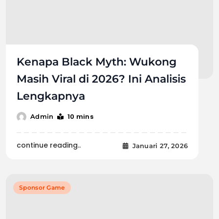
Kenapa Black Myth: Wukong
Masih Viral di 2026? Ini Analisis
Lengkapnya
10 mins
Admin
continue reading..
Januari 27, 2026
Sponsor Game