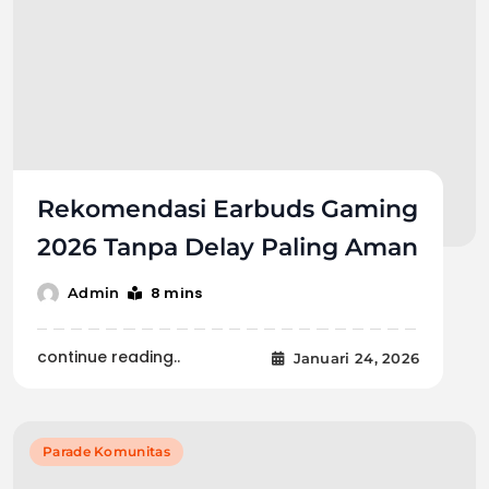
Rekomendasi Earbuds Gaming
2026 Tanpa Delay Paling Aman
8 mins
Admin
continue reading..
Januari 24, 2026
Parade Komunitas