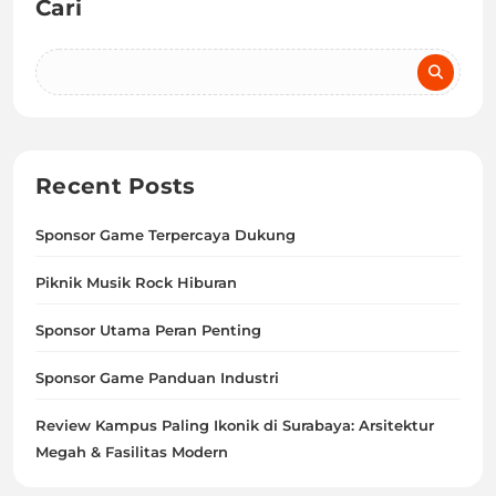
Cari
Recent Posts
Sponsor Game Terpercaya Dukung
Piknik Musik Rock Hiburan
Sponsor Utama Peran Penting
Sponsor Game Panduan Industri
Review Kampus Paling Ikonik di Surabaya: Arsitektur
Megah & Fasilitas Modern