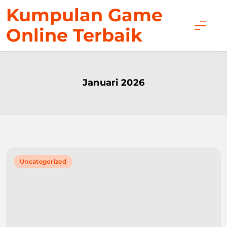
Skip
Kumpulan Game
to
Online Terbaik
content
Januari 2026
Uncategorized