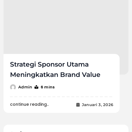
Strategi Sponsor Utama
Meningkatkan Brand Value
6 mins
Admin
continue reading..
Januari 3, 2026