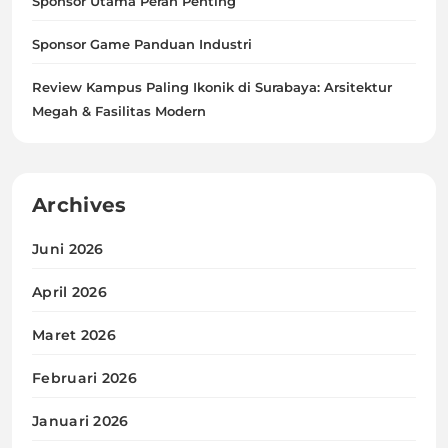
Sponsor Utama Peran Penting
Sponsor Game Panduan Industri
Review Kampus Paling Ikonik di Surabaya: Arsitektur
Megah & Fasilitas Modern
Archives
Juni 2026
April 2026
Maret 2026
Februari 2026
Januari 2026