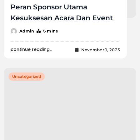
Peran Sponsor Utama
Kesuksesan Acara Dan Event
5 mins
Admin
continue reading..
November 1, 2025
Uncategorized