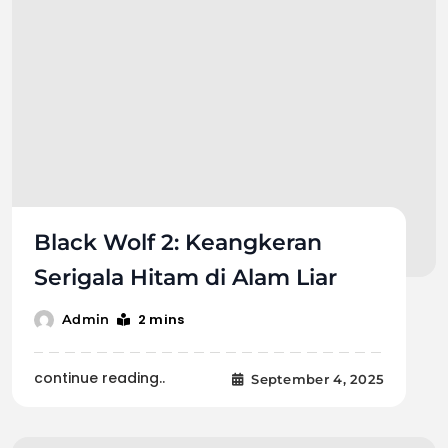
Black Wolf 2: Keangkeran
Serigala Hitam di Alam Liar
2 mins
Admin
continue reading..
September 4, 2025