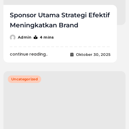
Sponsor Utama Strategi Efektif
Meningkatkan Brand
4 mins
Admin
continue reading..
Oktober 30, 2025
Uncategorized