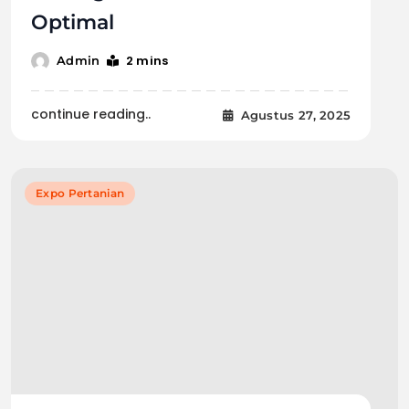
Optimal
2 mins
Admin
continue reading..
Agustus 27, 2025
Expo Pertanian