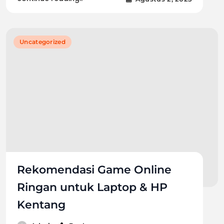
Uncategorized
Rekomendasi Game Online
Ringan untuk Laptop & HP
Kentang