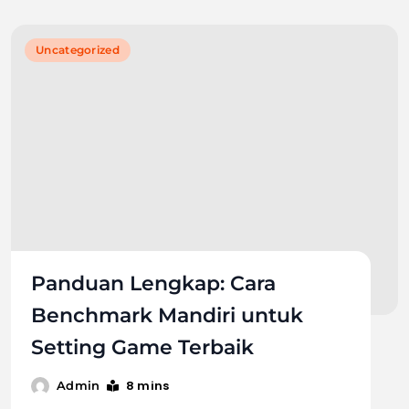
Uncategorized
Panduan Lengkap: Cara
Benchmark Mandiri untuk
Setting Game Terbaik
8 mins
Admin