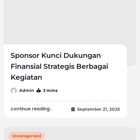
Sponsor Kunci Dukungan
Finansial Strategis Berbagai
Kegiatan
3 mins
Admin
continue reading..
September 21, 2025
Uncategorized