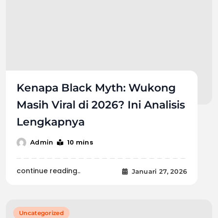
Kenapa Black Myth: Wukong
Masih Viral di 2026? Ini Analisis
Lengkapnya
10 mins
Admin
continue reading..
Januari 27, 2026
Uncategorized