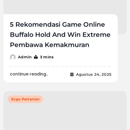
5 Rekomendasi Game Online
Buffalo Hold And Win Extreme
Pembawa Kemakmuran
3 mins
Admin
continue reading..
Agustus 24, 2025
Expo Pertanian