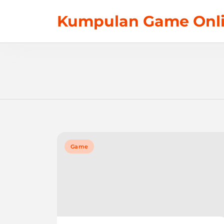
Skip
Kumpulan Game Onli
to
content
Game