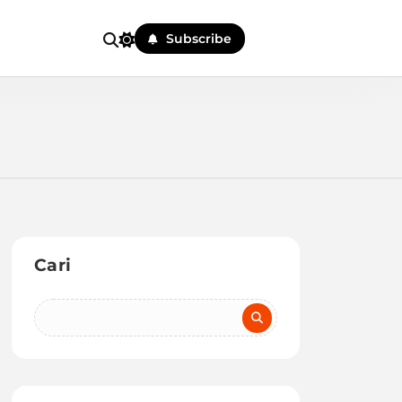
Subscribe
Cari