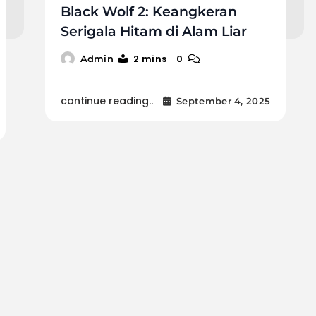
Black Wolf 2: Keangkeran
Serigala Hitam di Alam Liar
2 mins
0
Admin
continue reading..
September 4, 2025