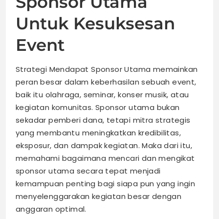
Sponsor Utama
Untuk Kesuksesan
Event
Strategi Mendapat Sponsor Utama memainkan
peran besar dalam keberhasilan sebuah event,
baik itu olahraga, seminar, konser musik, atau
kegiatan komunitas. Sponsor utama bukan
sekadar pemberi dana, tetapi mitra strategis
yang membantu meningkatkan kredibilitas,
eksposur, dan dampak kegiatan. Maka dari itu,
memahami bagaimana mencari dan mengikat
sponsor utama secara tepat menjadi
kemampuan penting bagi siapa pun yang ingin
menyelenggarakan kegiatan besar dengan
anggaran optimal.