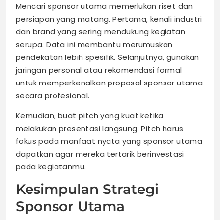
Mencari sponsor utama memerlukan riset dan
persiapan yang matang. Pertama, kenali industri
dan brand yang sering mendukung kegiatan
serupa. Data ini membantu merumuskan
pendekatan lebih spesifik. Selanjutnya, gunakan
jaringan personal atau rekomendasi formal
untuk memperkenalkan proposal sponsor utama
secara profesional.
Kemudian, buat pitch yang kuat ketika
melakukan presentasi langsung. Pitch harus
fokus pada manfaat nyata yang sponsor utama
dapatkan agar mereka tertarik berinvestasi
pada kegiatanmu.
Kesimpulan Strategi
Sponsor Utama