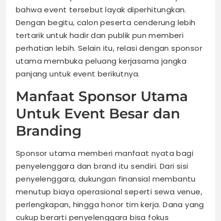
bahwa event tersebut layak diperhitungkan.
Dengan begitu, calon peserta cenderung lebih
tertarik untuk hadir dan publik pun memberi
perhatian lebih. Selain itu, relasi dengan sponsor
utama membuka peluang kerjasama jangka
panjang untuk event berikutnya.
Manfaat Sponsor Utama
Untuk Event Besar dan
Branding
Sponsor utama memberi manfaat nyata bagi
penyelenggara dan brand itu sendiri. Dari sisi
penyelenggara, dukungan finansial membantu
menutup biaya operasional seperti sewa venue,
perlengkapan, hingga honor tim kerja. Dana yang
cukup berarti penyelenggara bisa fokus