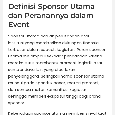
Definisi Sponsor Utama
dan Peranannya dalam
Event
Sponsor utama adalah perusahaan atau
institusi yang memberikan dukungan finansial
terbesar dalam sebuah kegiatan. Peran sponsor
utama melampaui sekadar pendanaan karena
mereka turut membantu promosi, logistik, atau
sumber daya lain yang diperlukan
penyelenggara. Seringkali nama sponsor utama
muncul pada spanduk besar, materi promosi,
dan semua materi komunikasi kegiatan
sehingga memberi eksposur tinggi bagi brand
sponsor.
Keberadaan sponsor utama memberi sinyal kuat