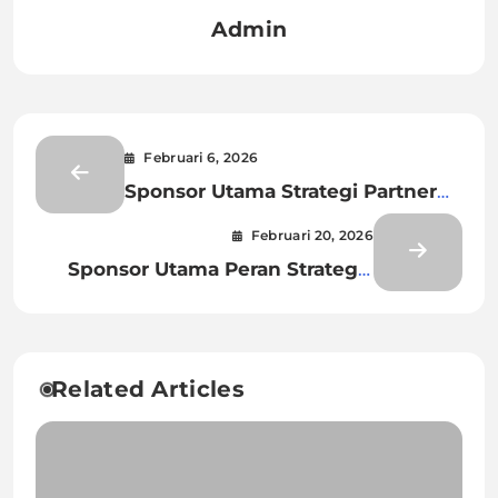
Admin
Februari 6, 2026
Sponsor Utama Strategi Partner
Brand Event Atlet
Februari 20, 2026
Sponsor Utama Peran Strategis
Dorong Kesuksesan Brand
Related Articles