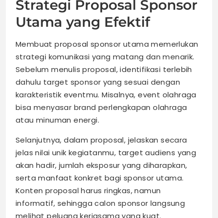
Strategi Proposal Sponsor
Utama yang Efektif
Membuat proposal sponsor utama memerlukan
strategi komunikasi yang matang dan menarik.
Sebelum menulis proposal, identifikasi terlebih
dahulu target sponsor yang sesuai dengan
karakteristik eventmu. Misalnya, event olahraga
bisa menyasar brand perlengkapan olahraga
atau minuman energi.
Selanjutnya, dalam proposal, jelaskan secara
jelas nilai unik kegiatanmu, target audiens yang
akan hadir, jumlah eksposur yang diharapkan,
serta manfaat konkret bagi sponsor utama.
Konten proposal harus ringkas, namun
informatif, sehingga calon sponsor langsung
melihat peluang kerjasama yang kuat.