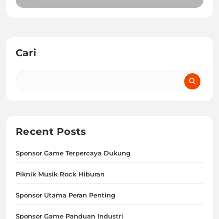
Cari
Recent Posts
Sponsor Game Terpercaya Dukung
Piknik Musik Rock Hiburan
Sponsor Utama Peran Penting
Sponsor Game Panduan Industri