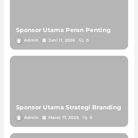
Sponsor Utama Peran Penting
Admin
Juni 11, 2026
0
Sponsor Utama Strategi Branding
Admin
Maret 17, 2026
0