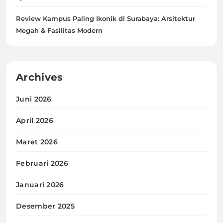
Review Kampus Paling Ikonik di Surabaya: Arsitektur
Megah & Fasilitas Modern
Archives
Juni 2026
April 2026
Maret 2026
Februari 2026
Januari 2026
Desember 2025