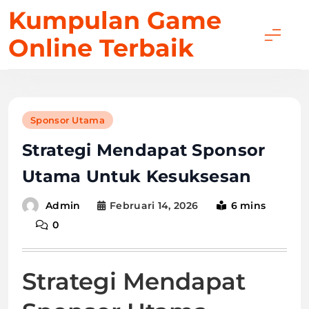
Skip
Kumpulan Game
to
Online Terbaik
content
Sponsor Utama
Strategi Mendapat Sponsor
Utama Untuk Kesuksesan
Februari 14, 2026
6 mins
Admin
0
Strategi Mendapat