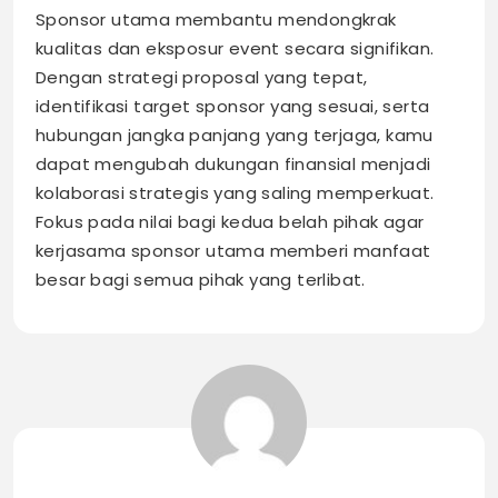
Sponsor utama membantu mendongkrak
kualitas dan eksposur event secara signifikan.
Dengan strategi proposal yang tepat,
identifikasi target sponsor yang sesuai, serta
hubungan jangka panjang yang terjaga, kamu
dapat mengubah dukungan finansial menjadi
kolaborasi strategis yang saling memperkuat.
Fokus pada nilai bagi kedua belah pihak agar
kerjasama sponsor utama memberi manfaat
besar bagi semua pihak yang terlibat.