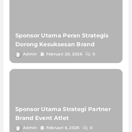
Sponsor Utama Peran Strategis
Dorong Kesuksesan Brand
Admin
Februari 20, 2026
0
Sponsor Utama Strategi Partner
Brand Event Atlet
Admin
Februari 6, 2026
0